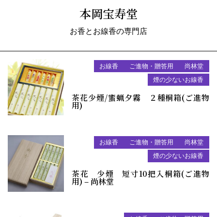
本岡宝寿堂
お香とお線香の専門店
お線香
ご進物・贈答用
尚林堂
煙の少ないお線香
茶花少煙/蜜蝋夕霧 ２種桐箱(ご進物
用)
お線香
ご進物・贈答用
尚林堂
煙の少ないお線香
茶花 少煙 短寸10把入桐箱(ご進物
用) – 尚林堂