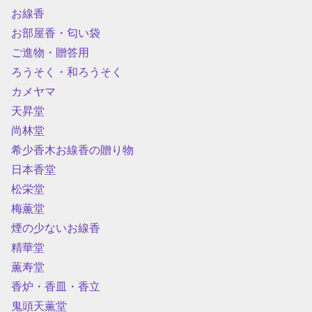
お線香
お部屋香・匂い袋
ご進物・贈答用
ろうそく・和ろうそく
カメヤマ
天昇堂
尚林堂
希少香木お線香の贈り物
日本香堂
松栄堂
梅薫堂
煙の少ないお線香
精華堂
薫寿堂
香炉・香皿・香立
鬼頭天薫堂