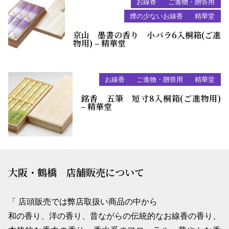
お線香
ご進物・贈答用
煙の少ないお線香
精華堂
京山 墨書の香り 小バラ6入桐箱(ご進
物用) – 精華堂
お線香
ご進物・贈答用
精華堂
銘香 五筆 短寸8入桐箱(ご進物用)
– 精華堂
大阪・鶴橋 店舗販売について
「 店頭販売では弊店取扱い商品の中から
和の香り、洋の香り、昔ながらの伝統的なお線香の香り、